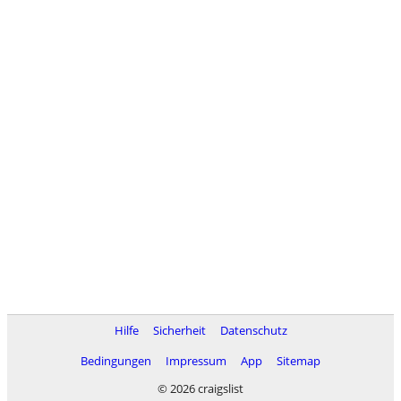
Hilfe
Sicherheit
Datenschutz
Bedingungen
Impressum
App
Sitemap
© 2026 craigslist