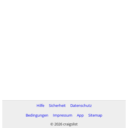
Hilfe
Sicherheit
Datenschutz
Bedingungen
Impressum
App
Sitemap
© 2026 craigslist