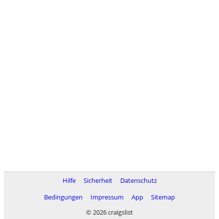
Hilfe
Sicherheit
Datenschutz
Bedingungen
Impressum
App
Sitemap
© 2026 craigslist