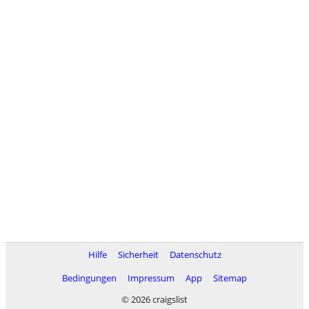
Hilfe
Sicherheit
Datenschutz
Bedingungen
Impressum
App
Sitemap
© 2026 craigslist