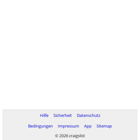
Hilfe
Sicherheit
Datenschutz
Bedingungen
Impressum
App
Sitemap
© 2026 craigslist